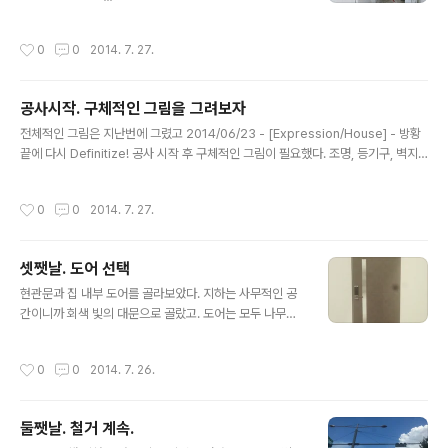
보니느끼는건데 왜 안방엔 은박 하장 안깔았을까? 1층에
보일러 배관 작업. 원래 배관이 안보이게 안쪽으로 넣으려
작성시간
0
0
2014. 7. 27.
고했는데.. 화장실 수도배관 작업중. 이때 눈치챘어야했다
ㅠㅠ 여전히 지하 에어컨 배관은 흉물스럽다 ㅎㅎㅎ
공사시작. 구체적인 그림을 그려보자
글 내용
전체적인 그림은 지난번에 그렸고 2014/06/23 - [Expression/House] - 방황
끝에 다시 Definitize! 공사 시작 후 구체적인 그림이 필요했다. 조명, 등기구, 벽지
등등의 선택이 시작된것이다.
작성시간
0
0
2014. 7. 27.
셋쨋날. 도어 선택
글 내용
현관문과 집 내부 도어를 골라보았다. 지하는 사무적인 공
간이니까 회색 빛의 대문으로 골랐고. 도어는 모두 나무색
으로 골랐다. 컨셉은 Gray & Wood이니까 ^^ 에어컨 작
업을 부탁하고 1층 작업 시작하는것까지만 보고 이동했었
작성시간
0
0
2014. 7. 26.
는데.. 맙소사... 지하 에어컨 작업을 요렇게 마무리 하고 가
시다니.... 창피허다 정말. 그래도 작업하시는 분들은 착하
셨던것같음. 문제는 결제한 회사랑 전화통화하는데 이건
둘쨋날. 철거 계속.
뭐.. 장사하려는 마인드나 통화하는 에티튜드가 구멍가게
글 내용