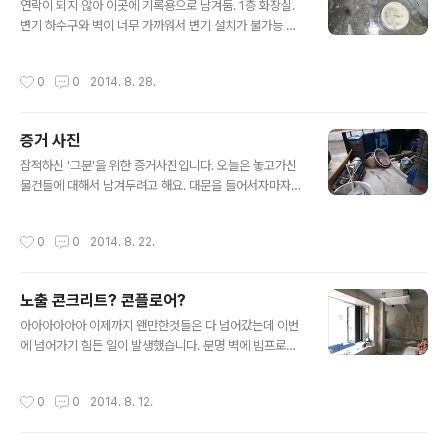
듯.. 이미 빠져나간상태. 명함주소 : 폐문부재로..
연락이 되지 않아 이곳에 기록용으로 남겨둠. 1층 화장실.
변기 하수구와 벽이 너무 가까워서 변기 설치가 불가능 하
다고 함. 바닥공사가 재대로 되지 않았음.(다시 해주기로 하
셨었는데...) 싱크대 와꾸가 맞지 않음. 상판 인조대리석은
작성시간
0
0
2014. 8. 28.
품질도 문제이거니와 완전 조각 짜맞추기 방식이랄까;;; 며
칠 후. 싱크대 위의 장비들을 집에 무단 침입하여 가져감.
지하 화장실. 변기 배수구를 작게 만들어놓아서 정상적인
증거 사진
방법으로 설치가 불가능하고, 강제로 설치 시, 막히거나 역
글 내용
류하는등의 문제가 생길 가능성이 너무 큼.
잠적하신 '그분'을 위한 증거사진입니다. 오늘은 놓고가신
물건들에 대해서 남겨두려고 해요. 대문을 들어서자마자
마당에는 갖가지 자재들이 많이 있습니다. 현관문 안밖에
도 많고요 ^^ 온풍기는 고장난것같습니다. 뚜겅이 분해되
작성시간
0
0
2014. 8. 22.
어 나뒹굴고 있네요. 가져가지도 않으시고요;;; 거실에도 각
종 페인트류 및 기기, 기구들이 있습니다. 화장실 도기들은
사놓고 가셨어요.. 왜.... 부엌입니다. 저기 저 파란 가방은
노출 콘크리트? 콘플로어?
몇일 뒤 저 없는 사이에 집에 무단 침입하여 가져가셨더군
글 내용
요.. 허얼.. 싱크대 상판. 입니다. 제가 열심히 작성했던 ppt
아아아아아아 이제까지 왠만한것들은 다 넘어갔는데 이번
파일도 출력하셨는데 놓고 가셨네요. 지하에도 제품들이
에 넘어가기 힘든 일이 발생했습니다. 분명 벽에 빔프로젝
많이 있습니다. 먼지만 쌓여가고있네요.. 흐규흐규
터로 쏠꺼라서 단색의 밝은 회색이라고 말씀까지 드렸었는
데... 게다가 이건 지난번 샘플로 보여주신거랑 제가 고른거
작성시간
0
0
2014. 8. 12.
랑 달라도 너무 다르단말입니다.... T_T 게다가 이런 부분
들은 제눈에만 이상해보이는걸까요 ㅠ_ㅠ 공사 끝나면 옥
상 청소도 한번 다시 해야겠어요 홍 지하엔 바닥작업도 완