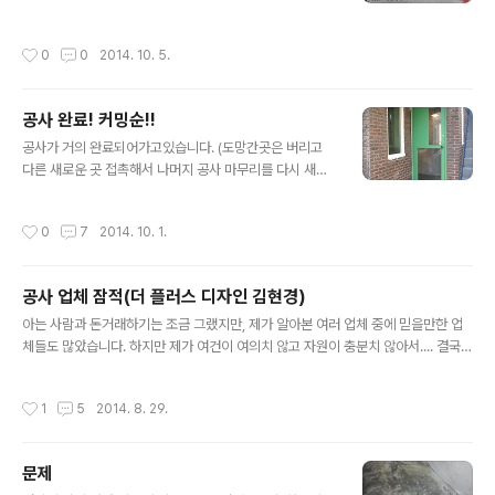
고. 조명도 잘 들어오고 지하 거실도 거의 다 된것같고. 새
로 사다놓은 슬리퍼랑 휴지랑 등등등 정리 하믄 되고 침대
작성시간
0
0
2014. 10. 5.
프레임과 옆에 쇼파테이블도 놨고 비싸게 산 러그도 배치
만 쫌만 바꾸면 될것같고. 이 사진은 대체 몇번째인지 아 정
말 신경 많이 써서 준비했는데... 오픈식과 함께 폐업식을...
공사 완료! 커밍순!!
ㅎㅎㅎ 바쁘신대도 시간내시어 방문해주신 각종 업체 임원
글 내용
분들께 깊은 감사의 말씀 올립니다. 감사합니다!
공사가 거의 완료되어가고있습니다. (도망간곳은 버리고
다른 새로운 곳 접촉해서 나머지 공사 마무리를 다시 새로
부탁드렸습니다.) 지난번 작성했던 계획(2014/07/27 -
공사시작. 구체적인 그림을 그려보자)과 얼마나 닮아있을
작성시간
0
7
2014. 10. 1.
지 모르겠네요. 1층 컨셉은 Gray & Wood이고 지하는 G
ray&Simple? 정도? 대문은 일단 돈이 없어서 패쓰. 현관
문 부터 보겠습니다 ^^ 현관문 원래 무광 검정으로 했었는
공사 업체 잠적(더 플러스 디자인 김현경)
데 이렇게 하고 잠적하신분 덕분에 일단 그냥 두기로 했습
글 내용
니다. 현관문을 열고 들어가면 계산대가 보입니다. 저기에
아는 사람과 돈거래하기는 조금 그랬지만, 제가 알아본 여러 업체 중에 믿을만한 업
간단한 그림(트레이드마크 같은거(?))을 그리던가 해야겠
체들도 많았습니다. 하지만 제가 여건이 여의치 않고 자원이 충분치 않아서.... 결국
어요. 들어오자마자 보이는 삿갓등입니다. 제가 골랐는데 1
욕심이 과했나봅니다. 견적이 저렴한 곳을 최우선으로 하다보니 두번째로 저렴한 업
층에 절반이 이 조명으로 되어있습니다. 계산대 뒤쪽으로
체와 계약을 하게 되었고 (위험 불감증일까요.. 나름 조심한다고 하긴 했는데......) 최
작성시간
1
5
2014. 8. 29.
있는 방입니다. 여긴..
대한 좋은 분위기에서 공사가 진행 될수있도록 최대한 협조해드렸고, 좋은 분위기가
지속될 수 있도록 노력했습니다. 8월 12일 퇴근 하시고부터 연락이 두절되었고, 어
떤 방법으로도 연락이 닿질 않았습니다. 핸드폰 : 안받거나 통화중이거나 꺼져있거
문제
나. 사업자 전화 : 팩스용으로 돌리신듯. 사업자등록 주소 : 사무실 잠시 빌려주는곳인
글 내용