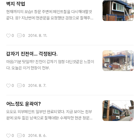
벽지 작업
료되었습니다. 천장이 좀 낮고 집이 좁아서 이뿌게 사진찍
글 내용
는데에 한계가 좀 있습니다 ㅎㅎ 1층 에어컨 설치 완료! (별
현재까지의 모습!! 창문 주변에 페인트칠을 다시해야할것
도 업체) 오늘 이후로 더플러스 더 플러스 더플러스디자인
같다. 응? 지난번에 현관문을 요청했던 검정으로 칠해주셔
더플러스 디자인 더플러스 디자인 더 플러스 디자인 의 김
서 맘에 들었는데 왜 다시 녹생으로 해주신거지요??? 다시
현경님 과 연락 두절 됨;;; 왜죠? 내일이 공사 마지막 날 아
검정으로 ㅠ 드디어!! 지하로 가는 계단이 설치되었습니다!
작성시간
0
0
2014. 8. 11.
니었나요? 제가 무슨 잘못이라도..
유후!~ 노출콘크리트도 칠하셨는데 아직 덜말라서 본 모습
이 안나오고있는거라고 하시네요 홍홍 지난번에 직접 고른
벽지가 지하에 발렸습니다. 제가 고른 벽지라는데.뭐.... 홍
갑자기 진전이... 걱정된다.
홍 작업실. 천정 등은 아직 아무곳도 작업되어있지 않습니
글 내용
다. 저건 임시용 ^^ 지하 거실엔 화장실 도기들이 들어앉아
마음/기분 탓일까? 진전이 갑자기 엄청 더딘것같은 느낌이
있습니다 ^^ 1층 부엌에 바른 타일들~ 바닥 끝까지 안붙여
다. 오늘은 이거 한장이 전부.
주셔도 되는데... ㅠㅠ 분명 싱크대 중간까지만 붙이기로했
던것같은데.... 벌써 작업하셨으니.. 일단 패쓰~ 고고싱~ 현
작성시간
0
0
2014. 8. 7.
재 부엌의 모습입니다..
어느정도 윤곽이?
글 내용
오오오 외부페인트 일부만 완료되었다. 지금 보이는 흰부
분에 모두 짙은 남색으로 칠해야함! 수제작한 현관 정문은
이제 칠하면 되겠다. 사실 문의 방향이 바뀌어서 바꿔달라
달라고 요청 ^^ 정문으로 들어가면 바로 보이는 가판대(계
작성시간
0
0
2014. 8. 6.
산대) 그리고 그 뒤엔 전기 설비 개구리 두꺼비 집! ^^ 여기