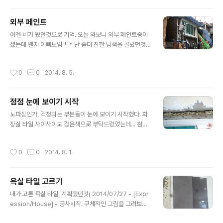
는 화장실!인데 세면대가 왜 저기있는거냐;;;; 반대 벽쪽에
있었어야했는데 ㅠㅠㅠ 완성되면 좀 불편할듯 흐규흐규 1
외부 페인트
층 전기공사와 가벽이 모두 완성된듯하다. 1층 거실 전경.
글 내용
거실과 안방 사이의 벽이 나무라서 철거했습니다. ^^ 1층
어젠 비가 왔던것으로 기억. 오늘 와보니 외부 페인트중이
시원한 창호를 담당하고있는 폴딩도어. 두번째로 큰 창호
셨는데 왠지 이뻐보임 *_* 난 좀더 진한 남색을 골랐던것같
가 있는 안방쪽 창호.도 철치 완료! 작은 홀(기존부억)이 위
긴하지만 이게 각도에 따라서 달라보이는것같기도 하고..
치 할 부엌 가는길. 이랄까나.. ^^;; 테이블 하나정도 들어갈
안말라서 그런것같기도하고.. 한번 더 발라달라고 요청! 부
작성시간
0
0
2014. 8. 5.
것같고. 한쪽 ..
엌 싱크대. 위에 마감도 하고 인조대리석 깔면 괜찮아보이
겠지? 제발,,, ㅠㅠ 가벽 작업도 거의 다 되었고. 계산대(가
판대)도 수제작으로 *_* 전날 비와서 엄청 큰 판초우의 같
점점 눈에 보이기 시작
은것으로 덮어주셔서 감사 ^^ 정문에서 지하1층으로 내려
글 내용
가는 길에 비올 경우의 대책이 강구됨!!
노파심인가. 걱정되는 부분들이 눈에 보이기 시작했다. 화
장실 타일 사이사이도 검은색으로 부탁드렸었는데... 흰색
으로 작업해놓;;;; 다시 해주기로 하셨는데.... 옥상 난간 작
업. 이뿌게 나오길 *_* 1층 창문에 발코니? 부분이 흔들리
작성시간
0
0
2014. 8. 1.
는것같아서 나름 보강작업을 해보았다. 1층 폴딩도어에 갑
자기 안어울리게 흰색 창호가 들어가서 잘못 작업하신거라
고 교체예정! 현재까지 작업 결과? (외부모습) 1층엔 전기
욕실 타일 고르기
공사 후 다레끼? 작업을 준비중! 정면부 창문도 도착했다.
글 내용
요런식이 될듯- 너무 무난한것같긴하지만.. 일단 고고
내가 고른 욕실 타일. 계획했던것( 2014/07/27 - [Expr
ession/House] - 공사시작. 구체적인 그림을 그려보자)
과 가장 유사한것으로 고르긴했는데 과연 어떨지 두구두구