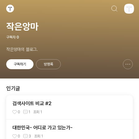
검색하기
티스토리
작은앙마
구독자
0
작은앙마의 블로그.
구독하기
방명록
신고하기 레이어
열기
인기글
검색사이트 비교 #2
0
1
조회
1
대한민국- 어디로 가고 있는가-
0
3
조회
1