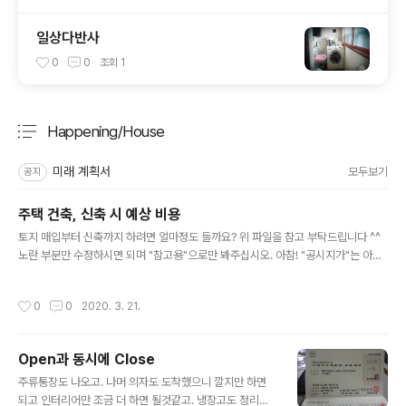
일상다반사
0
0
조회
1
Happening/House
분류 전체보기
주요 글 목록
미래 계획서
모두보기
공지
주택 건축, 신축 시 예상 비용
글 내용
토지 매입부터 신축까지 하려면 얼마정도 들까요? 위 파일을 참고 부탁드립니다 ^^
노란 부분만 수정하시면 되며 "참고용"으로만 봐주십시오. 아참! "공시지가"는 아래
사이트에서 조회해볼수 있어요! https://www.realtyprice.kr/ 불러오는 중입니
다...
작성시간
0
0
2020. 3. 21.
Open과 동시에 Close
글 내용
주류통장도 나오고. 나머 의자도 도착했으니 깔지만 하면
되고 인터리어만 조금 더 하면 될것같고. 냉장고도 정리했