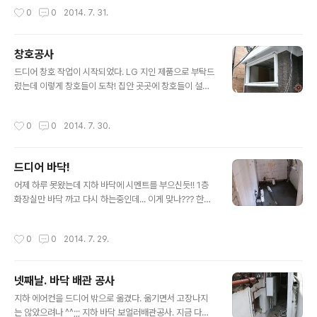
두구 *_* 지하 욕실과 그 옆에 작고 긴방. 욕실 기존 타일좀
작성시간
0
0
2014. 7. 31.
떼고 작업하자고 그렇게 조르고 조르고 부탁드리고 사정했
는데......
창호공사
글 내용
드디어 창호 작업이 시작되었다. LG 지인 제품으로 부탁드
렸는데 이렇게 창호들이 도착! 집안 곳곳에 창호들이 설치
되어있고 1층엔 가벽이 설치되는중 옥상 난간은 새로 새우
기전에 1차 마감중이랄까나? ㅎ 아. 세로 세운 전신주?는
작성시간
0
0
2014. 7. 30.
정말 름름하게 잘생겼다아~ 전선 다 달고나면 똑같아지려
나;;; 몇몇군데는 창호 작업중.. 지하 바닥은 그적저럭 잘 말
라가고있는것같다. 도어들이 도착했고 정문을 통한 지하로
드디어 바닥!
내려가는길이 여기에 현재까지 모습입니다. 크게 한장 더!!
글 내용
~ 쎄우고 이만 물러갑니다 ^^
어제 하루 못왔는데 지하 바닥에 시멘트를 부으신듯!! 1층
화장실만 바닥 까고 다시 하는중인데... 이게 맞나??? 한번
더 부우셔야하는건가?? 맞는거겠지요?? 헛헛헛 집앞 대문
한가운대를 따악하고 가로막고있던 전신주를 옮기기위해
작성시간
0
0
2014. 7. 29.
한전에 전화했더니 사람 와서 보더니 바로 OK! 오늘 새로
운 전신주가 세워졌다. 현재까지 외관 모습. 이제 헌 전신주
를 새 전신주로 옮기고 기존 전봇대는 철거하면 된다. 말은
넷째날. 바닥 배관 공사
쉬운데 ㅎ 지하 바닥에 시멘트를 부어서 들어갈수가 없습
글 내용
니다 ㅎ 간신이 매달려서 요정도로만 ㅎㅎㅎ 잘 굳거라 ^^
지하 에어컨을 드디어 밖으로 옮겼다. 옮기면서 고장나지
홍홍
는 않았으려나 ^^;;; 지하 바닥 보얼러배관공사. 지금 다시