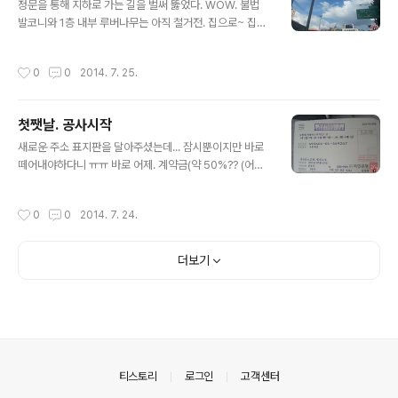
수준. 바로 취소하고 다른곳으로. (SpeedAir(스피드에
정문을 통해 지하로 가는 길을 벌써 뚫었다. WOW. 불법
어)였던가;;; 인터넷에서 제일 싸서 골랐더만 역시 ㅠㅠ) 루
발코니와 1층 내부 루버나무는 아직 철거전. 집으로~ 집으
바나무를 드디어 철거했다. 기존벽은 조적벽. 천정엔 스티
로~ 멀다잉~ ㅎㅎㅎ
로폼 한장이 대어져있다. 지하 에어컨 작업... 구멍을 왜 두
작성시간
0
0
2014. 7. 25.
번이나 시도하신거냐..
첫쨋날. 공사시작
글 내용
새로운 주소 표지판을 달아주셨는데... 잠시뿐이지만 바로
떼어내야하다니 ㅠㅠ 바로 어제. 계약금(약 50%?? (어머
나.)) 넣어드리고 공사 현장 첫방문인데. 음료수 사가지고
가야지 ^^ (이정도면 되려나;;; 모르겠네..) 하루지났을뿐인
작성시간
0
0
2014. 7. 24.
데 철거작업이 한창이다. 난간도 벌써 다 없어졌음 ㅎㅎ 첫
쨋날이라서그런지 활기차보였다 *_* 철거라서 그런지 달
라진점도 눈에 확확 보여서 괜춘한상태*_* 대문 철거. 담벼
더보기
락일부 철거. 불법 발코니? 철거 창호 철거 옥상 난간 철거.
이쪽은 지하로 내려가는길. 흐미. 바닥을 벌써 다 철거하셨
음 *_* 짝짝짝 싱크대도 철거. 바닥 자갈들은 그대로 활용
을 할것같다 ^^ 반가운 '허스크바나' WOW^^
의안내
티스토리
로그인
고객센터