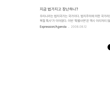
분이고 위대한 일을 하시어 큰 업적을 남기셨음에는 의심이
제가 여기 글을 쓰는 주된 주제는 '저기 종로쪽에 모인 사람들
지금 법가지고 장난하나?
우리나라는 법치국가는 국가이다. 법치주의에 의한 국가라는 뜻
복절 특사'가 이어졌다. 이번 '특별사면'은 역시 이리저리 많
동차 회장, 한화 회장, 前 대한 체육회 회장등등! 거물급은
Expression/Agenda
2008.08.12
들...;;;; 이들이 머 좀 적은 일을 저질렀던가? 엄청난 일
러면서 사면해줄꺼면 애초부터 왜 벌을 주냔말이다. 지금 
건가? 건국 60주년. 좋아. 광복절? 좋단말이야~ 정말 뜻 깊은