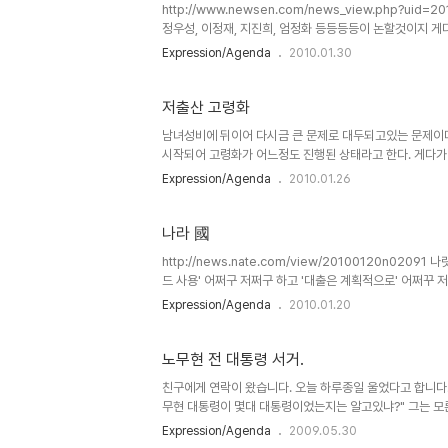
서 제일 많이 하고 있다는 것은 어쩔수 없는 사실이다. 내
http://www.newsen.com/news_view.php?u
부족한것..
정우성, 이정재, 지진희, 엄정화 등등등등이 논할것이지 게
력을 논하고 난리니... 최근 이다해님의 연기력 논란에 시
Expression/Agenda
2010.01.30
하는것인지 심시위원 평가하고 있는것인지 모르겠다. 난 개
던데, 그들은 대충 대충 설렁설렁봐도 다 이해될테니까....
는 살짝 다른측면으로 보고 이해해야하는것이 `예술`아닌가. 
저출산 고령화
남녀성비에 뒤이어 다시금 큰 문제로 대두되고있는 문제이
시작되어 고령화가 어느정도 진행된 상태라고 한다. 게다가
와 연구가 이루어지고 있다고... (도서 `텅빈 요람` 줄거리 참
Expression/Agenda
2010.01.26
http://economy.hankooki.com/lpage/econom
http://news.naver.com/main/read.nhn?mode
모 병원에서는 노인 환자가 50%를 넘어섰다고 한다.. 노인
나라 國
http://news.nate.com/view/20100120n02
드 사용' 어쩌구 저쩌구 하고 '대출은 계획적으로' 어쩌꾸
나를위한것보다 내 아래 아이들을 위해 훨씬 많이 쓰인다는
Expression/Agenda
2010.01.20
모르겠다. 그렇다면 내가 정녕 계속 이 나라에 있어야하
면... 하나 더 추가되었구나... http://news.nate.com/
노무현 전 대통령 서거.
친구에게 연락이 왔습니다. 오늘 하루종일 울었다고 합니다.
무현 대통령이 몇대 대통령이었는지는 알고있냐?" 그는 모
울고 있냐고 했습니다. (남자끼리의 대화는 조금 거칠곤 합니다
Expression/Agenda
2009.05.30
령이 몇대 대통령인지 알고 묻는거냐?" 전 대답했습니다. "