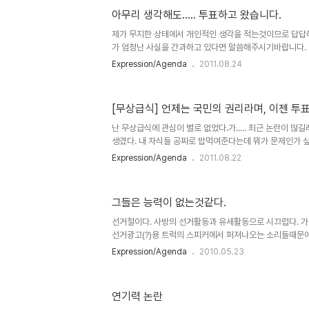
한 이야기가 아니다. 여러 미디어들에 대한 이야기도 아니다.
아무리 생각해도..... 투표하고 왔습니다.
제가 무지한 상태에서 개인적인 생각을 적는것이므로 답답하
가 엄청난 사실을 간과하고 있다면 말씀해주시기바랍니다. -=-
=-=-=-=-=-=[사실]=-=-=-=-=-=-=-=-=-=-=-=-=
Expression/Agenda
2011.08.24
일. 서울특별시 주민투표 실시. 아래 두가지 사항중 택1 하는 
생을 대상으로 2014년까지 단계적인 무상급식 실시. 2. 
으로 전면적 무상급식 실시. 실시구역 : 서울특별시 전역. 1
[무상급식] 언제는 국민의 권리라며, 이젠 투
서울시 교육감의 일방적 무상급식 조례 통과 사태. 무상급식
개 삭감, 전면 무상급식은 세금폭탄이 될 것. 단계적..
난 무상급식에 관심이 별로 없었다.가..... 최근 논란이 많길
생겼다. 내 자식들 공짜로 밥먹여준다는데 뭐가 문제인가 
사람들은 무엇을 왜 반대하냐고 물어봤더니... 내친구도 관심 없
Expression/Agenda
2011.08.22
대학원 행사 다녀와서 집에서 기절해있다가 오늘 새벽같이 
데 현수막이 난무해 있더라. 그냥 읽는데 갑자기 그냥 열이 
수막을 어디서 걸은거지??? 대통령 선거때는 '투표는 시민의 권
그들은 능력이 없는것같다.
해야 할 도리' 라고 한적이 언제던가- 이제와서 '국회의원
돈들여가며 '투표장에 가지맙시다', '투표 거부하자'라는 말을
선거철이다. 사방의 선거활동과 유세활동으로 시끄럽다. 가
선거광고(?)용 트럭의 스피커에서 퍼져나오는 소리들때문에
아쉽고 안타까운것은 또 있다. 길을 걷다가 선거 유세포스
Expression/Agenda
2010.05.23
선거 광고등을 보았다. 처음엔 그냥 의아했는데- 이젠 짜증이
찍었어야했는데 너무 짜증만 나다보니 그냥 빠르게 지나쳐서
사진과 같이 함께- 올렸어야했는데-= 아쉽다. 급하게 이
연기력 논란
고만 수집되게 되었다. 물론 다른 당에서도 이러한 광고들이