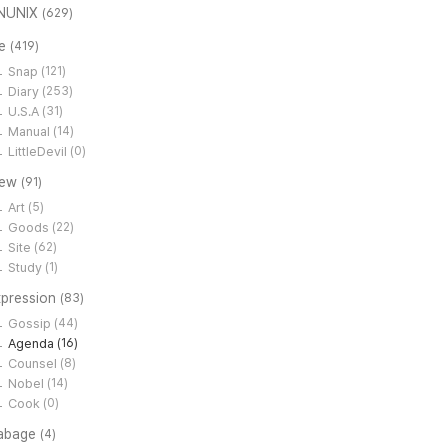
NUNIX
(629)
e
(419)
Snap
(121)
Diary
(253)
U.S.A
(31)
Manual
(14)
LittleDevil
(0)
iew
(91)
Art
(5)
Goods
(22)
Site
(62)
Study
(1)
xpression
(83)
Gossip
(44)
Agenda
(16)
Counsel
(8)
Nobel
(14)
Cook
(0)
abage
(4)