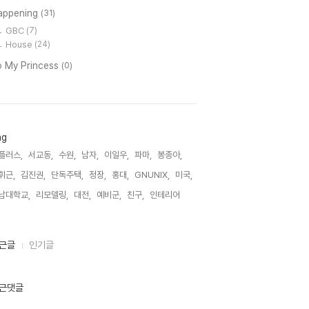
appening
(31)
GBC
(7)
House
(24)
o My Princess
(0)
ag
플러스,
서교동,
수원,
남자,
이일우,
파마,
봉종아,
휘근,
김진권,
단독주택,
정장,
홍대,
GNUNIX,
미국,
남대학교,
리모델링,
대전,
예비군,
친구,
인테리어,
근글
인기글
근댓글