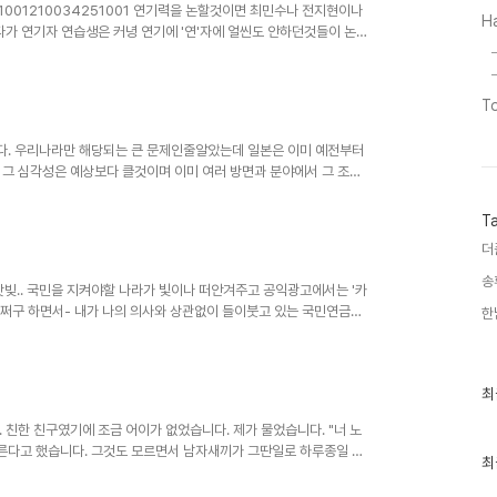
가 보기에 아무래도 그들은 능력이
id=201001210034251001 연기력을 논할것이면 최민수나 전지현이나
H
다가 연기자 연습생은 커녕 연기에 '연'자에 얼씬도 안하던것들이 논리
끄럽다. 이런 기사가 날때마다 난 그들이 대체 드라마나 영화를 보려고
인적으로 영화나 드라마를 볼때면 집중하느라 그런거 따윈 잘 모르겠
 그래도 작품은 `이해`로 끝나는것이 아니지 않은가. 수학과 과학보다
T
난 저 위..
다. 우리나라만 해당되는 큰 문제인줄알았는데 일본은 이미 예전부터
 그 심각성은 예상보다 클것이며 이미 여러 방면과 분야에서 그 조사
고.)
y/200907/e2009073017543170060.htm
T
=LSD&mid=sec&sid1=102&oid=037&aid=0000009419 서울
더
들을 위한 상품이 판을 칠테고 노인들을 위한 상품과..
송
091 나랏빚.. 국민을 지켜야할 나라가 빛이나 떠안겨주고 공익광고에서는 '카
 저쩌구 하면서- 내가 나의 의사와 상관없이 들이붓고 있는 국민연금이
한
것. 나라가 저 빚들을 못갚으면 결국 내가 갚아야하는것인가 아닌가
는것인지도 의문이고. 귀찮고 번거로워서라도 있어야하는것인가 아니
view/20100209n18605?mid=n0308
최
최
근
글
 친한 친구였기에 조금 어이가 없었습니다. 제가 물었습니다. "너 노
과
른다고 했습니다. 그것도 모르면서 남자새끼가 그딴일로 하루종일 쳐
인
최
 ^^;;) 그러자 그 친구가 제게 묻습니다 "그러는 너는 노무현 대통
기
아니 나도 몰라. 그래서 난 안울잖아." 노무현 대통령은 정말 훌륭하신