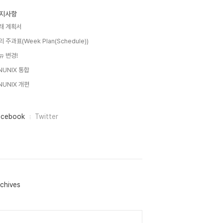
지사항
래 계획서
의 주과표(Week Plan(Schedule))
뉴 변경!
NUNIX 통합
NUNIX 개편
acebook
Twitter
chives
lendar