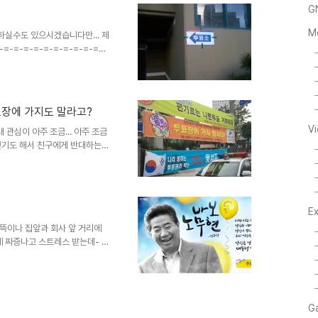
G
 물론 정말 비극에 가까..
M
실수도 있으시겠습니다만... 제
=-=-=-=-=-=-=-=-=-
-=-=-=-=- 2011년 08월 24
형식. 1. 소득 하위 50%의 학
소득 구분 없이 모든 학생을 대상
번 대표 의견. 민주당과 곽노현
표장에 가지도 말라고?
을 위해 서울시 사업 예산 220
V
래 관심이 아주 조금... 아주 조금
싶기도 해서 친구에게 반대하는
더라;;;;; 아무튼!!! 어제까지
출근했다. 공덕 로터리를 지나는
받더라. 대체 이런 껄끄러운 현
리', '국민의 권리', '당연히
E
'이라는 사람들이 솔선수범하여
 광고하..
뜩이나 집앞과 회사 앞 거리에
 짜증나고 스트레스 받는데- 더
터나 차량에 도색된 한 후보자의
 다 난다. 봤을때 마다 사진을
 그런지 사진이 없다. 이곳에
미지를 수집하다보니 한쪽 당의 광
G
 많이 있지만, 그래도 민주당에