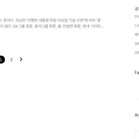
글
 없습니다. 그는 우리나라 대통령이었고 끝까지 임기를 마치셨습니다.
공
'입니다. 저분들중에 ..
미
이다. 지난번 '이명박 대통령 취임 100일 기념 사면'에 이어 '광
나
이 많다. SK그룹 회장, 동아그룹 회장, 前 전경련 회장, 현대 기아자
 앵간히 다 들어가 있네- 이거이 머 얼마나 지났다고 요러시는가-
메
을 저지르면 이 나라에 큰 이슈로 떠 올랐던 사람들이린말이다. 어차피 요
G
장난쳐? 사람들 눈치보며 넣었다가 미안하니까 다시 요렇게 면해주는
 날이지- ..
G
1
2
페
F
이
스
북
트
위
터
플
러
Ar
그
인
Ca