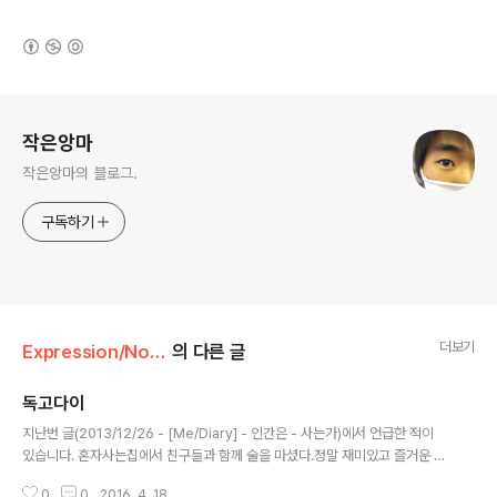
(새창열림)
로그 정보
작은앙마
작은앙마의 블로그.
구독하기
더보기
Expression/Nobel
의 다른 글
독고다이
글 내용
지난번 글(2013/12/26 - [Me/Diary] - 인간은 - 사는가)에서 언급한 적이
있습니다. 혼자사는집에서 친구들과 함께 술을 마셨다.정말 재미있고 즐거운 시
간을 보내고 다음날 친구들은 모두 돌아갔다. 너무너무너무 재미있었는데갑자
0
0
2016. 4. 18.