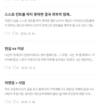
기 혼자가 되고 다시 밤이 찾아오자 말로 표현할 수 없는 엄청난 공허함이 찾아
왔다. 연인이라는 만남도 마찬가지다.사람은 대부분 혼자 태어난다.(난 혼자 태
어나지 않았지만)원래 부터 혼자였으면 상관없다. 아니면 끝까지 함께라면 더욱
스스로 컨트롤 하지 못하면 결국 외부의 힘에..
문제가 되지 않는다. 하지만 혼자였던사람이 함께가 되었다가 다시 혼자가 되면
글 내용
적응하기 힘든 감정들이 돌아다니기 시작한다. 어차피 혼자와서 혼자가는 인생
직원이 일을 스스로 컨트롤 하지 못하면 결국 상사의 개입이 시작된다.컨트롤하
이라면혼자에 익숙해지고 혼자로 유지되는것이 더 맞는것일지도 모른다.
지 못하는 정도에 따라서 상사가 전적으로 컨트롤을 해주게 될 수도 있다.그럼
그 일은 상사의 일이 된다. 상사가 일을 재대로 컨트롤 하지 못하면 그 일은 결국
1
0
2016. 8. 16.
경영자의 일이 된다.경영자의 개입이 시작 된것이다. 일을 나의 방식대로 처리
하지 못하면 그 일은 그대로 스트레스가 된다. 더 이상 즐거울 수가 없게 된다.
경영자가 일을 제대로 컨트롤 할 수 없다면 외부의 개입이 시작된다. 쉽게 외부
현실 vs 이상
의 영향을 받고 쉽게 휘둘릴 수 밖에 없게 된다. 그렇게 되면 그 회사는 더이상
글 내용
우리 회사가 아닌것이 되어버린다. 역시나.개인도 나라도 마찬가지라고 생각한
나만의 정체성이 완성되었다고 생각 될때즈음.. 그 무렵.. 나는 '부'를 쫒았다. '커
다. 아주 약간의 연관이지만아이의 일을 대신 해주게 되면 그 아이는 그 일을 스
리어맨'같은 느낌의 직장인으로 하루 하루를 살아내고 있었다. 나는 현실적인
스로 컨트롤 ..
사람이라고 생각했다. 하지만 매일 반복되는 생활과 나의 열정에 대해 다시 한
0
0
2015. 12. 6.
번 뒤돌아보면서... 직장에 대한 회의과 함께 변하기 시작했다. '자기개발'이 유
행하고 '긍정'이라는 단어가 점점 당연히 옳은것으로 인식되어가면서 나도 변해
갔다. 언제부턴가 '이상'을 쫒기 시작했다. 남들이 모두 하지 않는 정말 힘든것
자영업 = 사업
(?)을 바라보게 되었다. 돈이 있어야만 살 수 있는 세상은 현실이다. 돈이 없어도
글 내용
살 수 있는 세상은 이상이다. 결혼식에서 축의금을 내고, 카드결제 시스템까지
저도 조윤정누님의 글을 보고 짧게나마 끄적여봅니다. 본문은 아래와 같습니다.
도입되는것은 현실이다. 결혼식에서 축의금 받지 않고 반가운 얼굴을 보는것만
야밤의 주절거림. 얼마전 이담님에 페북에 올린 글(카페 주인장에 대한 이야기)
으로 감..
을 읽고 이런저런 생각이 많아졌다. 나는 자격이 있을까. 운좋게도 커피일만 수
0
2
2014. 9. 18.
년간 해온 동반자를 만나 카페를 시작하고 함께 운영하고 있지만 나는 썩 잘 하