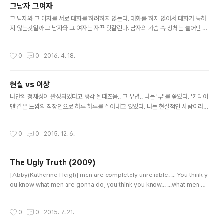
그남자 그여자
기 시작한다. 어차피 혼자와서 혼자가는 인생이라면혼자에 익숙해지고 혼자로 유지
글 내용
되는것이 더 맞는것일지도 모른다.
그 남자와 그 여자를 서로 대화를 하려하지 않는다. 대화를 하지 않아서 대화가 통하
지 않는것일까 그 남자와 그 여자는 자꾸 엇갈린다. 남자의 가슴 속 상처는 늘어만 간
다. 이런 여자가 다 무엇이냐 다 부질없다. 이런 남자가 다 무엇이냐 다 부질없다.
작성시간
0
0
2016. 4. 18.
현실 vs 이상
글 내용
나만의 정체성이 완성되었다고 생각 될때즈음.. 그 무렵.. 나는 '부'를 쫒았다. '커리어
맨'같은 느낌의 직장인으로 하루 하루를 살아내고 있었다. 나는 현실적인 사람이라고
생각했다. 하지만 매일 반복되는 생활과 나의 열정에 대해 다시 한번 뒤돌아보면서...
직장에 대한 회의과 함께 변하기 시작했다. '자기개발'이 유행하고 '긍정'이라는 단어
작성시간
0
0
2015. 12. 6.
가 점점 당연히 옳은것으로 인식되어가면서 나도 변해갔다. 언제부턴가 '이상'을 쫒
기 시작했다. 남들이 모두 하지 않는 정말 힘든것(?)을 바라보게 되었다. 돈이 있어야
만 살 수 있는 세상은 현실이다. 돈이 없어도 살 수 있는 세상은 이상이다. 결혼식에서
The Ugly Truth (2009)
축의금을 내고, 카드결제 시스템까지 도입되는것은 현실이다. 결혼식에서 축의금 받
글 내용
지 않고 반가운 얼굴을 보는것만으로 감..
[Abby(Katherine Heigl)] men are completely unreliable. ... You think y
ou know what men are gonna do, you think you know... ...what men wa
nt to do. But when it comes down to that moment... ...where they actu
ally need to step up and, I don't know, make a move... ...they chicken
작성시간
0
0
2015. 7. 21.
out. The big, strong, brave men that we've all been reading about... ...