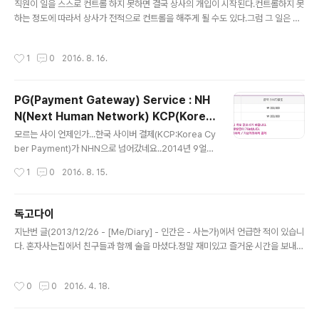
직원이 일을 스스로 컨트롤 하지 못하면 결국 상사의 개입이 시작된다.컨트롤하지 못
하는 정도에 따라서 상사가 전적으로 컨트롤을 해주게 될 수도 있다.그럼 그 일은 상
사의 일이 된다. 상사가 일을 재대로 컨트롤 하지 못하면 그 일은 결국 경영자의 일이
된다.경영자의 개입이 시작 된것이다. 일을 나의 방식대로 처리하지 못하면 그 일은
작성시간
1
0
2016. 8. 16.
그대로 스트레스가 된다. 더 이상 즐거울 수가 없게 된다. 경영자가 일을 제대로 컨트
롤 할 수 없다면 외부의 개입이 시작된다. 쉽게 외부의 영향을 받고 쉽게 휘둘릴 수 밖
에 없게 된다. 그렇게 되면 그 회사는 더이상 우리 회사가 아닌것이 되어버린다. 역시
PG(Payment Gateway) Service : NH
나.개인도 나라도 마찬가지라고 생각한다. 아주 약간의 연관이지만아이의 일을 대신
N(Next Human Network) KCP(Korea
해주게 되면 그 아이는 그 일을 스스로 컨트롤 ..
글 내용
Cyber Payment) vs. KG이니시스(KG In
모르는 사이 언제인가...한국 사이버 결제(KCP:Korea Cy
icis)
ber Payment)가 NHN으로 넘어갔네요..2014년 9얼이
면 시간도 꽤 되었는데요 핫핫 아무튼! 1. 먼저 기능 비교!
작성시간
1
0
2016. 8. 15.
빠빰!~이니시스 신용카드/안전결제(ISP) 실시간계좌이체
가상계좌이체 핸드폰결제 폰빌(유선전화결제) 문화상품권
도서문화상품권스마트문상(게임문화상품권)틴캐시 현금
독고다이
영수증 KCP 신용카드 계좌이체 가상계좌 휴대폰 ARS(전
글 내용
지난번 글(2013/12/26 - [Me/Diary] - 인간은 - 사는가)에서 언급한 적이 있습니
화결제) 도서문화상품권해피머니상품권문화상품권스마트
다. 혼자사는집에서 친구들과 함께 술을 마셨다.정말 재미있고 즐거운 시간을 보내고
문상(게임문화)틴캐시애그머니온캐시 현금영수증 기본적
다음날 친구들은 모두 돌아갔다. 너무너무너무 재미있었는데갑자기 혼자가 되고 다
인 기능은 양쪽다 모두 제공하고있습니다만.제가 모르는
시 밤이 찾아오자 말로 표현할 수 없는 엄청난 공허함이 찾아왔다. 연인이라는 만남
자질구레한(?) 것들을 KCP에서 더 다양하게 지원해주고
작성시간
0
0
2016. 4. 18.
도 마찬가지다.사람은 대부분 혼자 태어난다.(난 혼자 태어나지 않았지만)원래 부터
있네요. 2. 그 다음 요금!~ 빠빰!~ 참 심플한 이니시스에 비
혼자였으면 상관없다. 아니면 끝까지 함께라면 더욱 문제가 되지 않는다. 하지만 혼
해KCP는 차암~ 복잡한 모습을 보..
자였던사람이 함께가 되었다가 다시 혼자가 되면적응하기 힘든 감정들이 돌아다니