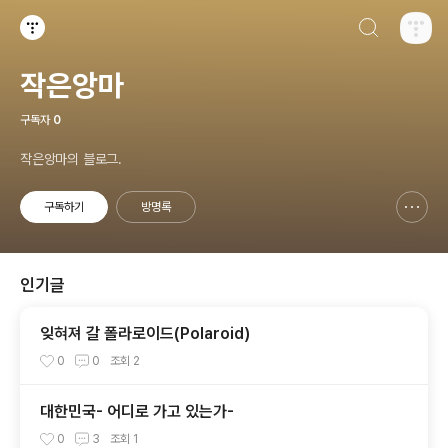
검색하기
티스토리
작은앙마
구독자
0
작은앙마의 블로그.
구독하기
방명록
신고하기 레이어
열기
인기글
잊혀져 갈 폴라로이드(Polaroid)
0
0
조회
2
대한민국- 어디로 가고 있는가-
0
3
조회
1