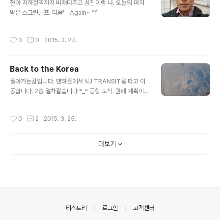
현아 지하철역까지 바래다주고 성진이랑 나. 오늘의 마지
막은 스크린골프. 다음날 Again~ ^^
작성시간
0
0
2015. 3. 27.
Back to the Korea
글 내용
돌아가는길입니다. 맨하튼에서 NJ TRANSIT을 타고 이
동합니다. 2층 열차같습니다 *_* 공항 도착. 원래 계획이
새벽에 공항와서 여기서 잠자는 거였는데 이렇게 공항이
썰렁할줄은.... 잠시 있을만한 공간도 없네요;;;; (인천공항
작성시간
0
2
2015. 3. 25.
이 최고 짱) 화장실에서 거울 한번 보고 이제 출발 준비!~
원래 최대한 피곤하게 비행기 타려고했습니다. 비행기를
질리도록 타야하니까요... 출발합니다. 여긴 어디? 한국은
더보기
아닌것같고... CA, SF정도 되겠네요 홍홍 이 다리는? 한쿡
다리는 아닌것같지요? ^^;;; 고도 하강 역추진 브레이크!~
드뎌 한쿡 도착입니다 ㅠㅠㅠ 집에와보니 택배가;;;; 이건 h
ttp://bike.gnunix.co.kr 에서... 아니 http://motorcycl
e.gnunix.co.kr/ ..
의안내
티스토리
로그인
고객센터