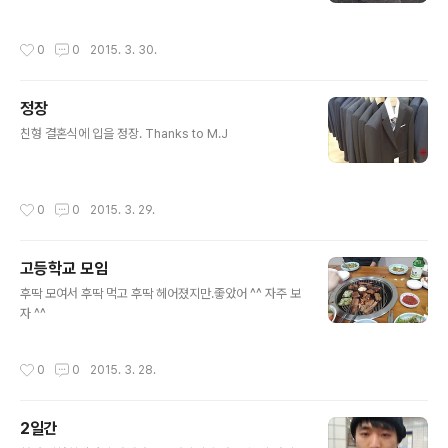
작성시간
0
0
2015. 3. 30.
정장
글 내용
친형 결혼식에 입을 정장. Thanks to M.J
작성시간
0
0
2015. 3. 29.
고등학교 모임
글 내용
후딱 모여서 후딱 먹고 후딱 헤어졌지만.좋았어 ^^ 자주 보
자 ^^
작성시간
0
0
2015. 3. 28.
2일간
글 내용