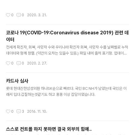
사이트에서 조회해볼수 있어요! https://www.realtyprice.kr/ 불러오는 중입니
다...
작성시간
0
0
2020. 3. 21.
코로나 19(COVID-19:Coronavirus disease 2019) 관련 데
이터
글 내용
전세계 확진자, 회복, 사망자 수와 우리나라 확진자 회복, 사망자 수를 날짜별로 누적
데이터와 함께 정렬. (약간의 오차는 있을수 있음.) 파일 내에 출처 표기함. 업데이트
계획 없음. 혹시 여기에 이어서 업뎃 하신분, 제게 메일로 주시면 여기도 업뎃 하겠습
작성시간
0
0
2020. 2. 27.
니다. 추가. 20200303 추가 업데이트하였습니다. 또. 20200308 날짜로 업데이
트 되었습니다. 일부 종식 데이터로 수정됨.(아직 비공식 데이터도 남아있음)
카드사 심사
글 내용
롯데 현대신한삼성외환 하나SK순으로 빠르다. 국민 BC NH가 남았는데 국민은 이
래서 밉다.갑질하는것같기도 하고 홍홍 이상 잡담이었습니다.
작성시간
0
3
2016. 11. 10.
스스로 컨트롤 하지 못하면 결국 외부의 힘에..
글 내용