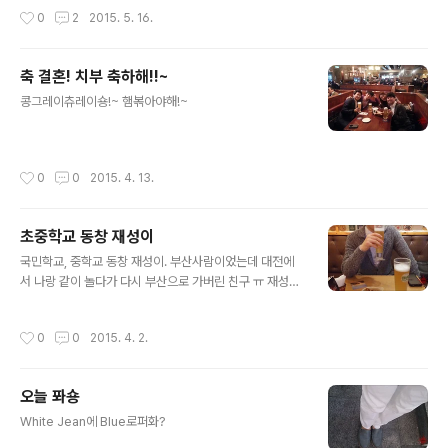
도. [1Q84] 무라카미 하루키 책 좀 읽어봐야겠다.. 마무리
작성시간
0
2
2015. 5. 16.
는 서울로 돌아와서 한강 Sun set.
축 결혼! 치부 축하해!!~
글 내용
콩그레이츄레이숑!~ 햄볶아야해!~
작성시간
0
0
2015. 4. 13.
초중학교 동창 재성이
글 내용
국민학교, 중학교 동창 재성이. 부산사람이었는데 대전에
서 나랑 같이 놀다가 다시 부산으로 가버린 친구 ㅠ 재성이
랑 수제맥주 밍글. 펍원 좋아요!~
작성시간
0
0
2015. 4. 2.
오늘 퐈숑
글 내용
White Jean에 Blue로퍼화?