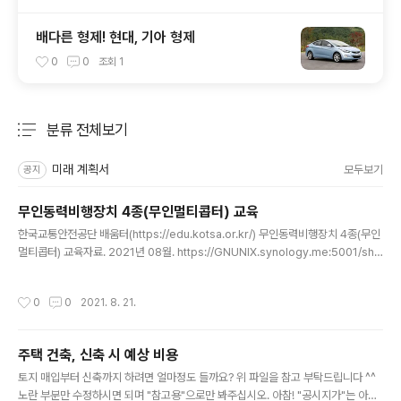
배다른 형제! 현대, 기아 형제
0
0
조회
1
분류 전체보기
주요 글 목록
미래 계획서
모두보기
공지
무인동력비행장치 4종(무인멀티콥터) 교육
글 내용
한국교통안전공단 배움터(https://edu.kotsa.or.kr/) 무인동력비행장치 4종(무인
멀티콥터) 교육자료. 2021년 08월. https://GNUNIX.synology.me:5001/sha
ring/tYAf76o0l
작성시간
0
0
2021. 8. 21.
주택 건축, 신축 시 예상 비용
글 내용
토지 매입부터 신축까지 하려면 얼마정도 들까요? 위 파일을 참고 부탁드립니다 ^^
노란 부분만 수정하시면 되며 "참고용"으로만 봐주십시오. 아참! "공시지가"는 아래